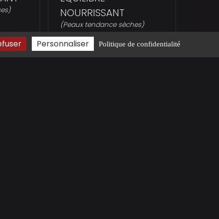
es)
NOURRISSANT
(Peaux tendance sèches)
50 min - 50€
efuser
Personnaliser
Politique de confidentialité