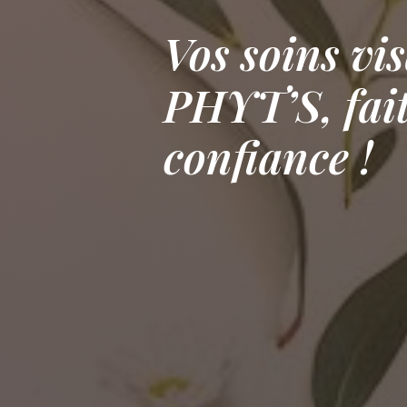
Vos soins vi
PHYT’S, fai
confiance !