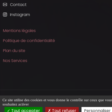
Contact
Instagram
Mentions légales
Politique de confidentialité
Plan du site
Nos Services
Tous droits réservés | © Aerial Group - 2023
Ce site utilise des cookies et vous donne le contrôle sur ceux que vou
souhaitez activer
Tout accepter
Tout refuser
Personnaliser